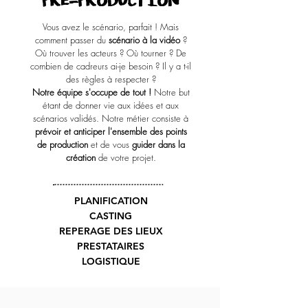
PRÉ-PRODUCTION
Vous avez le scénario, parfait ! Mais
comment passer du
scénario à la vidéo
?
Où trouver les acteurs ? Où tourner ? De
combien de cadreurs ai-je besoin ? Il y a t-il
des règles à respecter ?
Notre équipe s'occupe de tout !
Notre but
étant de donner vie aux idées et aux
scénarios validés. Notre métier consiste à
prévoir et anticiper l'ensemble des points
de production
et de vous
guider dans la
création
de votre projet.​
PLANIFICATION
CASTING
REPERAGE DES LIEUX
PRESTATAIRES
LOGISTIQUE