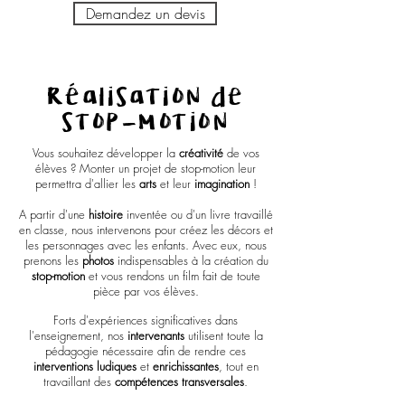
Demandez un devis
Réalisation de
stop-motion
Vous souhaitez développer la
créativité
de vos
élèves ? Monter un projet de stop-motion leur
permettra d'allier les
arts
et leur
imagination
!
A partir d'une
histoire
inventée ou d'un livre travaillé
en classe, nous intervenons pour créez les décors et
les personnages avec les enfants. Avec eux, nous
prenons les
photos
indispensables à la création du
stop-motion
et vous rendons un film fait de toute
pièce par vos élèves.
Forts d'expériences significatives dans
l'enseignement, nos
intervenants
utilisent toute la
pédagogie nécessaire afin de rendre ces
interventions ludiques
et
enrichissantes
, tout en
travaillant des
compétences transversales
.