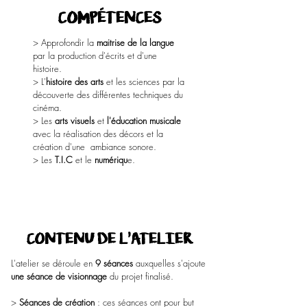
COMPÉTENCES
> Approfondir la
maitrise de la langue
par la production d'écrits et d'une
histoire.
> L'
histoire des arts
et les sciences par la
découverte des différentes techniques du
cinéma.
> Les
arts visuels
et
l'éducation musicale
avec la réalisation des décors et la
création d'une ambiance sonore.
> Les
T.I.C
et le
numériqu
e.
CONTENU DE L'ATELIER
L'atelier se déroule en
9 séances
auxquelles s'ajoute
une séance de visionnage
du projet finalisé.
>
Séances de création
: ces séances ont pour but