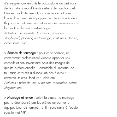
d'enseigner aux enfants le vocabulaire du cinéma et
de les initier aux différents métiers de l'audiovisuel.
Guidés par l'intervenant, ils commenceront avec
l'aide d'un livret pédagogique l'écriture du scénario.
Ils poursuivront avec les autres étapes nécessaires à
la création de leur court-métrage.
Activités : découverte du cinéma, scénario,
storyboard, planning de tournage, costumes, décors,
accessoires etc.
>
Séance de tournage
: pour cette séance, un
caméraman professionnel viendra apporter ses
conseils et son savoir-faire pour des images de
qualité professionnelle. L'ensemble du matériel de
tournage sera mis à disposition des élèves :
caméras, micros, fond vert, clap etc.
Activités : prise de vue et de son, réalisation, script,
clapman etc.
>
Montage et rendu
: selon la classe, le montage
pourra être réalisé par les élèves ou par notre
équipe. Une fois terminé, le film sera remis à l'école
sous format MP4.