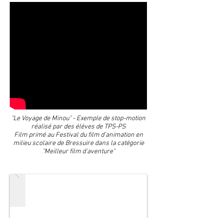
"Le Voyage de Minou" - Exemple de stop-motion
réalisé par des élèves de TPS-PS
Film primé au Festival du film d’animation en
milieu scolaire de Bressuire dans la catégorie
"Meilleur film d'aventure"